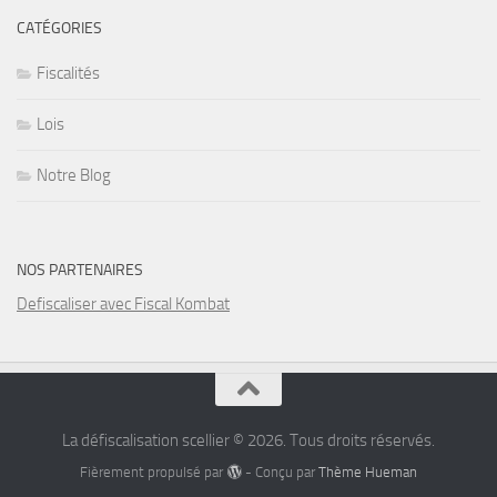
CATÉGORIES
Fiscalités
Lois
Notre Blog
NOS PARTENAIRES
Defiscaliser avec Fiscal Kombat
La défiscalisation scellier © 2026. Tous droits réservés.
Fièrement propulsé par
- Conçu par
Thème Hueman